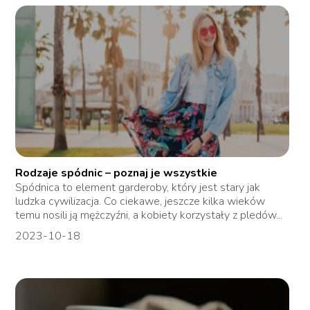
Rodzaje spódnic – poznaj je wszystkie
Spódnica to element garderoby, który jest stary jak
ludzka cywilizacja. Co ciekawe, jeszcze kilka wieków
temu nosili ją mężczyźni, a kobiety korzystały z pledów...
2023-10-18