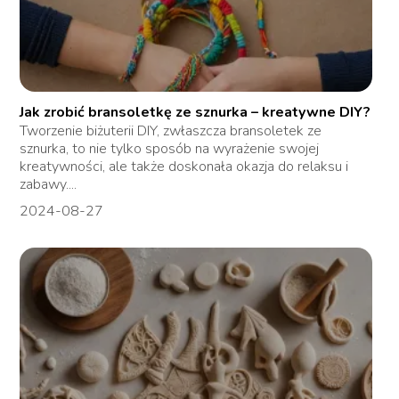
Jak zrobić bransoletkę ze sznurka – kreatywne DIY?
Tworzenie biżuterii DIY, zwłaszcza bransoletek ze
sznurka, to nie tylko sposób na wyrażenie swojej
kreatywności, ale także doskonała okazja do relaksu i
zabawy....
2024-08-27